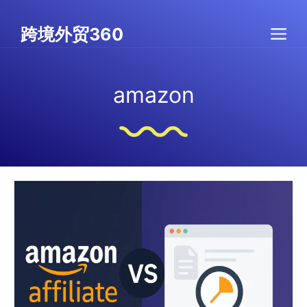
跳
至
跨境外贸360
菜
内
容
单
amazon